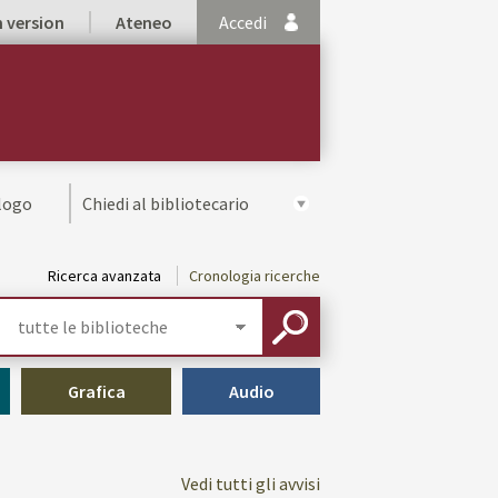
h version
Ateneo
Accedi
alogo
Chiedi al bibliotecario
Ricerca avanzata
Cronologia ricerche
Seleziona
la
CERCA
tua
biblioteca
Grafica
Audio
Vedi tutti gli avvisi