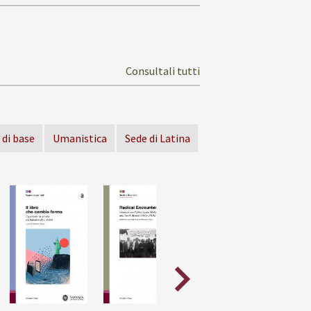
Consultali tutti
 di base
Umanistica
Sede di Latina
Scorri
in
avanti
la
vetrina