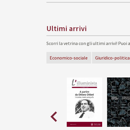
Ultimi arrivi
Scorri la vetrina con gli ultimi arrivi!
Puoi a
Economico-sociale
Giuridico-politica
Scorri
indietro
la
vetrina