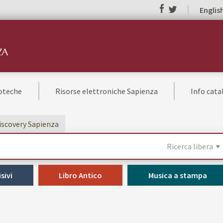
Englis
ioteche
Risorse elettroniche Sapienza
Info cat
Discovery Sapienza
sivi
Libro Antico
Musica a stampa