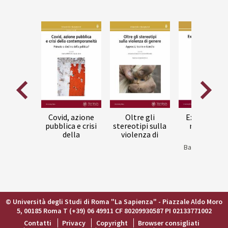
Scorri
Scorri
indietro
in
la
avanti
vetrina
la
vetrina
Covid, azione
Oltre gli
Extra-vacan
pubblica e crisi
stereotipi sulla
narratives :
della
violenza di
reading
contemporaneità
genere :
holocaust
Balestrino, Ali
: primato o
approcci, teorie
fiction in t
declino della
e ricerche
post-9/11 a
politica?
© Università degli Studi di Roma "La Sapienza" - Piazzale Aldo Moro
5, 00185 Roma T (+39) 06 49911 CF 80209930587 PI 02133771002
Contatti
Privacy
Copyright
Browser consigliati