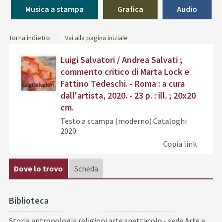
Musica a stampa
Grafica
Audio
Torna indietro
Vai alla pagina iniziale
Dettaglio
Trov
Luigi Salvatori / Andrea Salvati ;
del
il
commento critico di Marta Lock e
documento
docu
Fattino Tedeschi. - Roma : a cura
in
dall'artista, 2020. - 23 p. : ill. ; 20x20
altre
cm.
risor
Testo a stampa (moderno)
Cataloghi
2020
Copia link
Dove lo trovo
Scheda
Biblioteca
Storia antropologia religioni arte spettacolo - sede Arte e