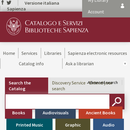
My Library
Versione italiana
Sapienza
Account
Home
Services
Libraries
Sapienza electronic resources
Catalog info
Ask a librarian
Search the
Discovery Service - Extend your
Advanced search
Catalog
search
Cerca su "Search the Catalog"
SEARC
Books
Audiovisuals
Ancient Books
Printed Music
Graphic
Audio