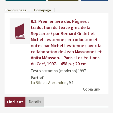
Previous page
Homepage
Dettaglio
Find
9.1: Premier livre des Règnes :
del
the
traduction du texte grec de la
documento
docu
Septante / par Bernard Grillet et
in
Michel Lestienne ; introduction et
othe
notes par Michel Lestienne ; avec la
resou
collaboration de Jean Massonnet et
Anita Méasson. - Paris : Les éditions
du Cerf, 1997. - 458 p. ; 20 cm
Testo a stampa (moderno)
1997
Part of
La Bible d'Alexandrie
, 9.1
Copia link
Find it at
Details