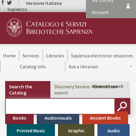
My Library
Versione italiana
Sapienza
Account
Home
Services
Libraries
Sapienza electronic resources
Catalog info
Ask a librarian
Search the
Discovery Service - Extend your
Advanced search
Catalog
search
Cerca su "Search the Catalog"
SEARC
Books
Audiovisuals
Ancient Books
Printed Music
Graphic
Audio