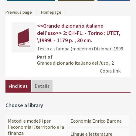
Previous page
Homepage
Dettaglio
Find
<<Grande dizionario italiano
del
the
dell'uso>> 2: CH-FL. - Torino : UTET,
documento
docu
\1999!. - 1179 p. ; 30 cm.
in
Testo a stampa (moderno)
Dizionari
1999
othe
resou
Part of
Grande dizionario italiano dell'uso
, 2
Copia link
Find it at
Details
Choose a library
Metodi e modelli per
Economia Enrico Barone
l'economia il territorio e la
finanza
Lingue e letterature