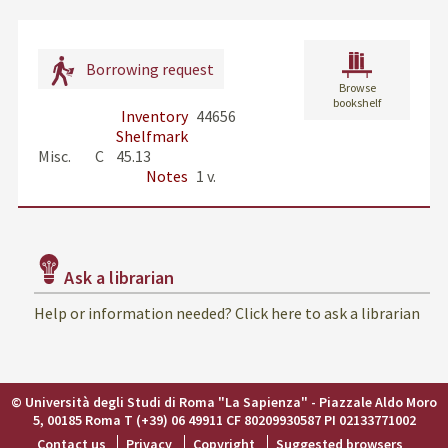
Borrowing request
Browse
bookshelf
Inventory
44656
Shelfmark
Misc.        C    45.13
Notes
1 v.
Ask a librarian
Help or information needed? Click here to ask a librarian
© Università degli Studi di Roma "La Sapienza" - Piazzale Aldo Moro
5, 00185 Roma T (+39) 06 49911 CF 80209930587 PI 02133771002
Contact us
Privacy
Copyright
Suggested browsers