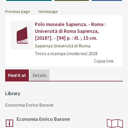
Previous page
Homepage
Dettaglio
cover
Find
Polo museale Sapienza. - Roma :
del
the
Università di Roma Sapienza,
documento
docu
[2018?]. - [94] p. : ill. ; 15 cm.
in
Sapienza Università di Roma
othe
resou
Testo a stampa (moderno)
2018
Copia link
Find it at
Details
Library
Economia Enrico Barone
Economia Enrico Barone