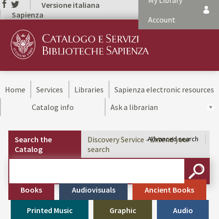
My Library
Versione italiana
Sapienza
Account
Home
Services
Libraries
Sapienza electronic resources
Catalog info
Ask a librarian
Search the
Discovery Service - Extend your
Advanced search
Catalog
search
Cerca su "Search the Catalog"
SEARC
Books
Audiovisuals
Ancient Books
Printed Music
Graphic
Audio