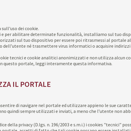
sull'uso dei cookie.
i e per abilitare determinate funzionalità, installiamo sul tuo dispos
zzati sul tuo dispositivo per essere poi ritrasmessi al portale al
o dell’utente né trasmettere virus informatici o acquisire indirizzi
okie tecnici e cookie analitici anonimizzati e
non utilizza alcun coo
e in questo portale, leggi interamente questa informativa.
IZZA IL PORTALE
nsentire di navigare nel portale ed utilizzare appieno le sue caratte
nno quindi sempre utilizzati e inviati, a meno che l’utente
non abb
ce della privacy (D.lgs. n.
196/2003
e s.m.i.)
i cookies "tecnici" pos
portale, accetti di fatto che tali cookie possano essere installati 