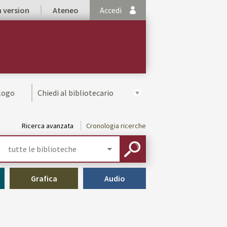
h version
Ateneo
Accedi
alogo
Chiedi al bibliotecario
Ricerca avanzata
Cronologia ricerche
Seleziona
la
CERCA
tua
biblioteca
Grafica
Audio