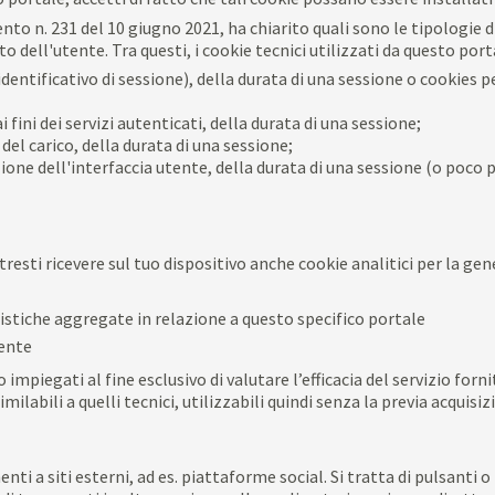
nto n. 231 del 10 giugno 2021, ha chiarito quali sono le tipologie d
o dell'utente. Tra questi, i cookie tecnici utilizzati da questo port
identificativo di sessione), della durata di una sessione o cookies 
i fini dei servizi autenticati, della durata di una sessione;
del carico, della durata di una sessione;
ione dell'interfaccia utente, della durata di una sessione (o poco p
resti ricevere sul tuo dispositivo anche cookie analitici per la gene
istiche aggregate in relazione a questo specifico portale
tente
impiegati al fine esclusivo di valutare l’efficacia del servizio forn
imilabili a quelli tecnici, utilizzabili quindi senza la previa acquis
i a siti esterni, ad es. piattaforme social. Si tratta di pulsanti o 