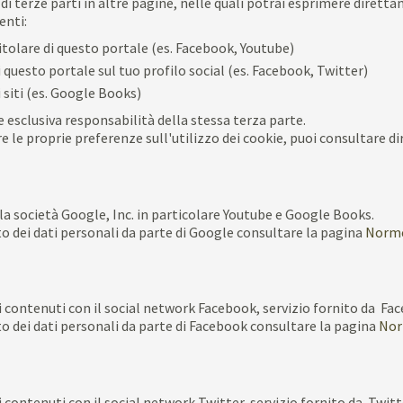
i di terze parti in altre pagine, nelle quali potrai esprimere diretta
enti:
 titolare di questo portale (es. Facebook, Youtube)
i questo portale sul tuo profilo social (es. Facebook, Twitter)
i siti (es. Google Books)
e esclusiva responsabilità della stessa terza parte.
 le proprie preferenze sull'utilizzo dei cookie, puoi consultare d
ella società Google, Inc. in particolare Youtube e Google Books.
 dei dati personali da parte di Google consultare la pagina
Norme 
i contenuti con il social network Facebook, servizio fornito da Fac
 dei dati personali da parte di Facebook consultare la pagina
Nor
i contenuti con il social network Twitter, servizio fornito da Twitt