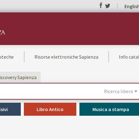
Englis
ioteche
Risorse elettroniche Sapienza
Info cat
Discovery Sapienza
sivi
Libro Antico
Musica a stampa