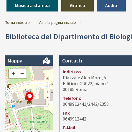
Musica a stampa
Grafica
Audio
Torna indietro
Vai alla pagina iniziale
Biblioteca del Dipartimento di Biolo
Mappa
Contatti
Indirizzo
+
−
Piazzale Aldo Moro, 5
Edificio: CU022, piano 1
00185 Roma
Telefono
0649912441/2442/2358
Fax
0649912442
E-Mail