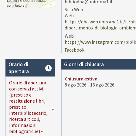
Leaflet
| ©
OpenStreetMap
bibliodba@uniroma1.it
contributors
Sito Web
Web:
https://dba.web.uniroma1.it/it/bi
dipartimento-di-biologia-ambien
Web:
https://www.instagram.com/bibli
Facebook
Orario di
Giorni di chiusura
apertura
Chiusura estiva
Orario di apertura
8 ago 2026 - 16 ago 2026
con servizi attivi
(prestito e
restituzione libri,
prestito
interbibliotecario,
ricerca articoli,
informazioni
bibliografiche) -