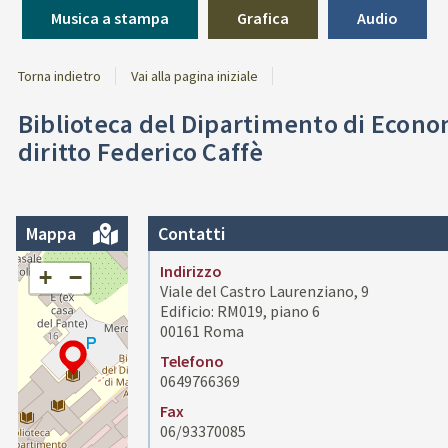
Musica a stampa
Grafica
Audio
Torna indietro
Vai alla pagina iniziale
Biblioteca del Dipartimento di Econo
diritto Federico Caffè
Mappa
Contatti
Indirizzo
+
−
Viale del Castro Laurenziano, 9
Edificio: RM019, piano 6
00161 Roma
Telefono
0649766369
Fax
06/93370085