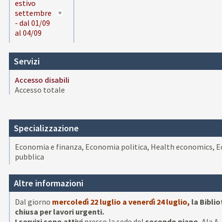
estivo
settembre
- dal 01/09
al 04/09
Servizi
Accesso disabili
Accesso totale
Specializzazione
Economia e finanza, Economia politica, Health economics, 
pubblica
Altre informazioni
Dal giorno
mercoledì
22 luglio a venerdì 24 luglio,
la Biblio
chiusa per lavori urgenti.
I servizi sono attivi
presso la sede del
secondo piano
, Ala A