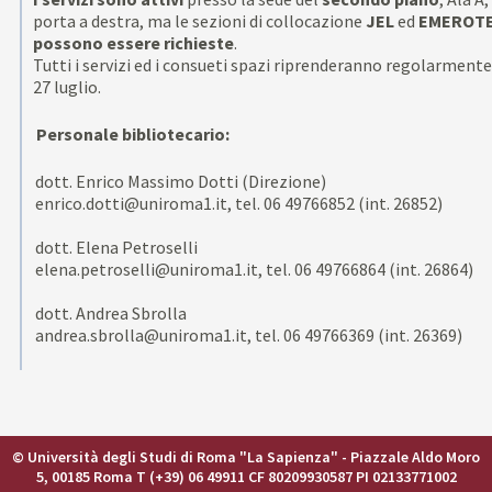
porta a destra, ma le sezioni di collocazione
JEL
ed
EMEROT
possono essere richieste
.
Tutti i servizi ed i consueti spazi riprenderanno regolarmente
27 luglio.
Personale bibliotecario:
dott. Enrico Massimo Dotti (Direzione)
enrico.dotti@uniroma1.it, tel. 06 49766852 (int. 26852)
dott. Elena Petroselli
elena.petroselli@uniroma1.it, tel. 06 49766864 (int. 26864)
dott. Andrea Sbrolla
andrea.sbrolla@uniroma1.it, tel. 06 49766369 (int. 26369)
© Università degli Studi di Roma "La Sapienza" - Piazzale Aldo Moro
5, 00185 Roma T (+39) 06 49911 CF 80209930587 PI 02133771002