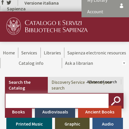
My Library
Versione italiana
Sapienza
Account
Home
Services
Libraries
Sapienza electronic resources
Catalog info
Ask a librarian
Search the
Discovery Service - Extend your
Advanced search
Catalog
search
Cerca su "Search the Catalog"
SEARC
Books
Audiovisuals
Ancient Books
Printed Music
Graphic
Audio