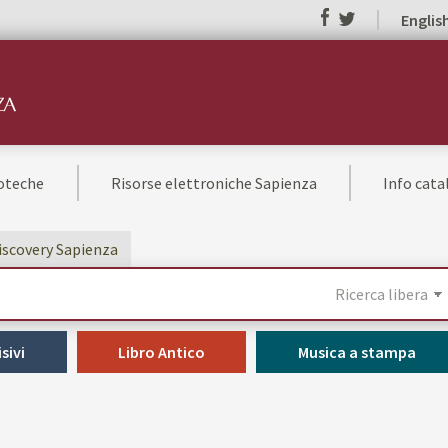
Englis
ioteche
Risorse elettroniche Sapienza
Info cat
Discovery Sapienza
sivi
Libro Antico
Musica a stampa