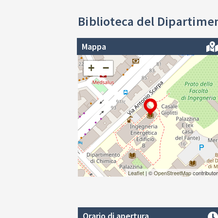
Biblioteca del Dipartimen
Mappa
+
−
Leaflet
| ©
OpenStreetMap
contributo
Orario di apertura