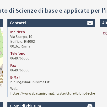
to di Scienze di base e applicate per l
Contatti
Al
Indirizzo
Via Scarpa, 10
Edificio: RM002
00161 Roma
Telefono
0649766666
Fax
0649766666
E-Mail
biblio@sbai.uniroma1.it
rs
Web:
https://www.sbai.uniroma1.it/strutture/biblioteche
Giorni di chiusura