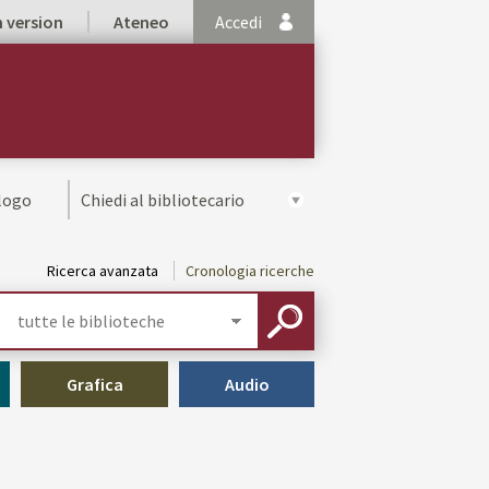
h version
Ateneo
Accedi
alogo
Chiedi al bibliotecario
Ricerca avanzata
Cronologia ricerche
Seleziona
la
CERCA
tua
biblioteca
Grafica
Audio