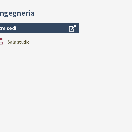
'ingegneria
tre sedi
Sala studio