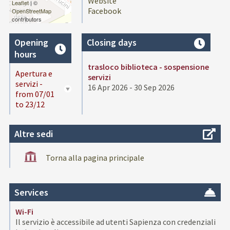
Website
Leaflet
| ©
Facebook
OpenStreetMap
contributors
Opening
Closing days
hours
trasloco biblioteca - sospensione
Apertura e
servizi
servizi -
16 Apr 2026 - 30 Sep 2026
from 07/01
to 23/12
Altre sedi
Torna alla pagina principale
Services
Wi-Fi
Il servizio è accessibile ad utenti Sapienza con credenziali