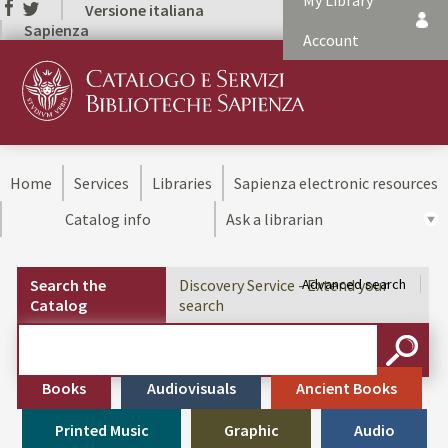
My Library
Versione italiana
Sapienza
Account
Home
Services
Libraries
Sapienza electronic resources
Catalog info
Ask a librarian
Search the
Discovery Service - Extend your
Advanced search
Catalog
search
Cerca su "Search the Catalog"
SEARC
Books
Audiovisuals
Ancient Books
Printed Music
Graphic
Audio