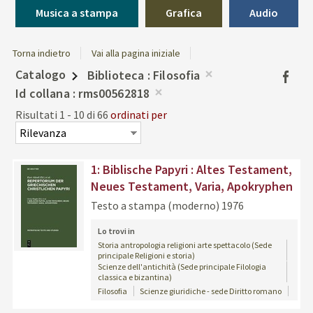
Musica a stampa
Grafica
Audio
Torna indietro
Vai alla pagina iniziale
Catalogo
Biblioteca
Filosofia
Facebo
Rimuovi
Id collana
rms00562818
dalla
Rimuovi
Risultati
1
-
10
di
66
ordinati per
ricerca
dalla
corrente
ricerca
corrente
1: Biblische Papyri : Altes Testament,
Neues Testament, Varia, Apokryphen
Testo a stampa (moderno)
1976
Lo trovi in
Storia antropologia religioni arte spettacolo (Sede
principale Religioni e storia)
Scienze dell'antichità (Sede principale Filologia
classica e bizantina)
Filosofia
Scienze giuridiche - sede Diritto romano