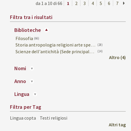
da 1 a 10 di 66
1
2
3
4
5
6
7
»
Filtra tra i risultati
biblioteche
Filosofia
(66)
Storia antropologia religioni arte spettacolo (Sede principale Religioni e storia)
(28)
Scienze dell'antichità (Sede principale Filologia classica e bizantina)
(14)
altro (4)
nomi
anno
lingua
Filtra per Tag
Lingua copta
Testi religiosi
Altri tag