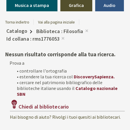
Musica a stampa
Grafica
Audio
Torna indietro
Vai alla pagina iniziale
Catalogo
Biblioteca
Filosofia
Rimuovi
Id collana
rms1776053
dalla
Rimuovi
ricerca
dalla
Nessun risultato corrisponde alla tua ricerca.
corrente
ricerca
Prova a
corrente
• controllare l'ortografia
• estendere la tua ricerca col
DiscoverySapienza.
• cercare nel patrimonio bibliografico delle
biblioteche italiane usando il
Catalogo nazionale
SBN
Chiedi al bibliotecario
Hai bisogno di aiuto? Rivolgi i tuoi quesiti ai bibliotecari.