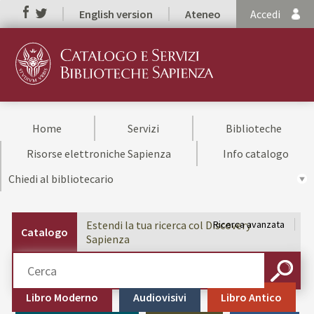
English version
Ateneo
Accedi
Home
Servizi
Biblioteche
Risorse elettroniche Sapienza
Info catalogo
Chiedi al bibliotecario
Estendi la tua ricerca col Discovery
Ricerca avanzata
Catalogo
Sapienza
Cerca su "Catalogo"
CERCA
Libro Moderno
Audiovisivi
Libro Antico