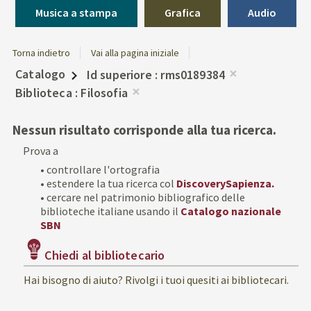
Musica a stampa
Grafica
Audio
Torna indietro
Vai alla pagina iniziale
Catalogo
Id superiore
rms0189384
Rimuovi
Biblioteca
Filosofia
dalla
Rimuovi
ricerca
dalla
Nessun risultato corrisponde alla tua ricerca.
corrente
ricerca
Prova a
corrente
• controllare l'ortografia
• estendere la tua ricerca col
DiscoverySapienza.
• cercare nel patrimonio bibliografico delle
biblioteche italiane usando il
Catalogo nazionale
SBN
Chiedi al bibliotecario
Hai bisogno di aiuto? Rivolgi i tuoi quesiti ai bibliotecari.