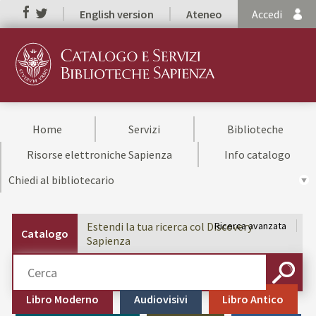
English version
Ateneo
Accedi
Home
Servizi
Biblioteche
Risorse elettroniche Sapienza
Info catalogo
Chiedi al bibliotecario
Estendi la tua ricerca col Discovery
Ricerca avanzata
Catalogo
Sapienza
Cerca su "Catalogo"
CERCA
Libro Moderno
Audiovisivi
Libro Antico