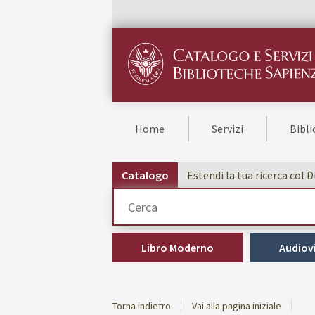
Home
Servizi
Bibl
Catalogo
Estendi la tua ricerca col 
Cerca su "Catalogo"
Libro Moderno
Audiovi
Torna indietro
Vai alla pagina iniziale