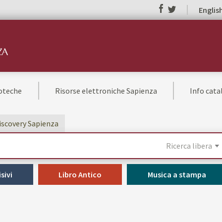
Englis
ioteche
Risorse elettroniche Sapienza
Info cat
Discovery Sapienza
sivi
Libro Antico
Musica a stampa