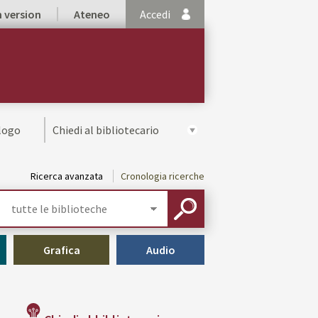
h version
Ateneo
Accedi
alogo
Chiedi al bibliotecario
Ricerca avanzata
Cronologia ricerche
Seleziona
la
CERCA
tua
biblioteca
Grafica
Audio