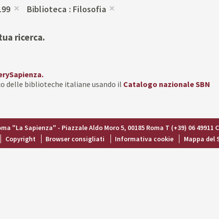
199
Biblioteca
Filosofia
Rimuovi
Rimuovi
dalla
dalla
tua ricerca.
ricerca
ricerca
corrente
corrente
erySapienza.
o delle biblioteche italiane usando il
Catalogo nazionale SBN
Roma "La Sapienza" - Piazzale Aldo Moro 5, 00185 Roma T (+39) 06 49911 
Copyright
Browser consigliati
Informativa cookie
Mappa del 