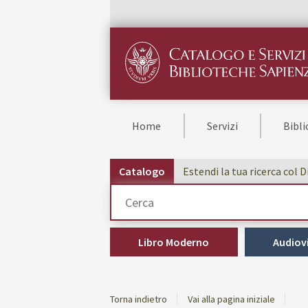
Home
Servizi
Bibl
Catalogo
Estendi la tua ricerca col 
Cerca su "Catalogo"
Libro Moderno
Audiovi
Torna indietro
Vai alla pagina iniziale