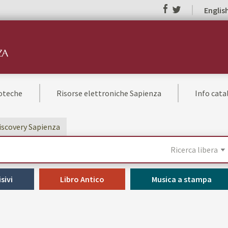
Englis
ioteche
Risorse elettroniche Sapienza
Info cat
Discovery Sapienza
sivi
Libro Antico
Musica a stampa