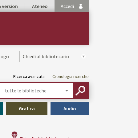
h version
Ateneo
Accedi
alogo
Chiedi al bibliotecario
Ricerca avanzata
Cronologia ricerche
Seleziona
la
CERCA
tua
biblioteca
Grafica
Audio