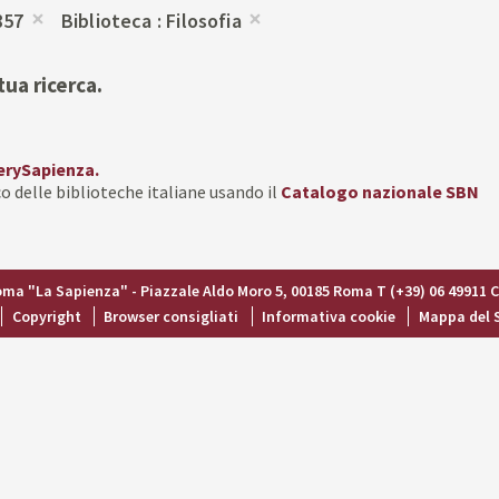
857
Biblioteca
Filosofia
Rimuovi
Rimuovi
dalla
dalla
tua ricerca.
ricerca
ricerca
corrente
corrente
erySapienza.
o delle biblioteche italiane usando il
Catalogo nazionale SBN
Roma "La Sapienza" - Piazzale Aldo Moro 5, 00185 Roma T (+39) 06 49911 
Copyright
Browser consigliati
Informativa cookie
Mappa del 