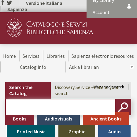
My Library
Versione italiana
Sapienza
Account
Home
Services
Libraries
Sapienza electronic resources
Catalog info
Ask a librarian
Search the
Discovery Service - Extend your
Advanced search
Catalog
search
Cerca su "Search the Catalog"
SEARC
Books
Audiovisuals
Ancient Books
Printed Music
Graphic
Audio