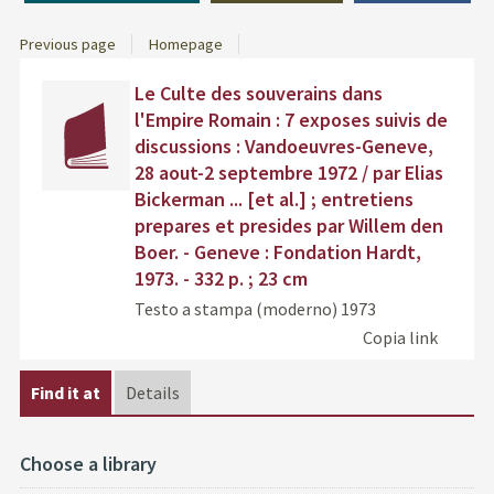
Previous page
Homepage
Dettaglio
cover
Find
Le Culte des souverains dans
del
the
l'Empire Romain : 7 exposes suivis de
documento
docu
discussions : Vandoeuvres-Geneve,
in
28 aout-2 septembre 1972 / par Elias
othe
Bickerman ... [et al.] ; entretiens
resou
prepares et presides par Willem den
Boer. - Geneve : Fondation Hardt,
1973. - 332 p. ; 23 cm
Testo a stampa (moderno)
1973
Copia link
Find it at
Details
Choose a library