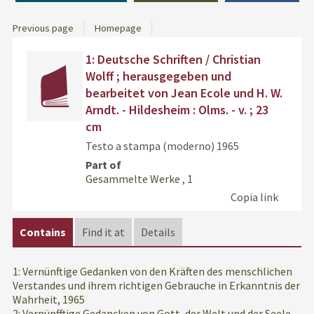
Previous page
Homepage
Dettaglio
cover
Find
1: Deutsche Schriften / Christian
del
the
Wolff ; herausgegeben und
documento
docu
bearbeitet von Jean Ecole und H. W.
in
Arndt. - Hildesheim : Olms. - v. ; 23
othe
cm
resou
Testo a stampa (moderno)
1965
Part of
Gesammelte Werke
, 1
Copia link
Contains
Find it at
Details
1: Vernünftige Gedanken von den Kräften des menschlichen
Verstandes und ihrem richtigen Gebrauche in Erkanntnis der
Wahrheit, 1965
2: Vernünfftige Gedancken von Gott, der Welt und der Seele