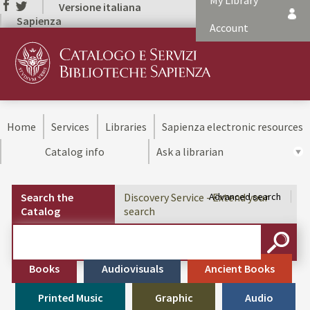
My Library
Versione italiana
Sapienza
Account
Home
Services
Libraries
Sapienza electronic resources
Catalog info
Ask a librarian
Search the
Discovery Service - Extend your
Advanced search
Catalog
search
Cerca su "Search the Catalog"
SEARC
Books
Audiovisuals
Ancient Books
Printed Music
Graphic
Audio