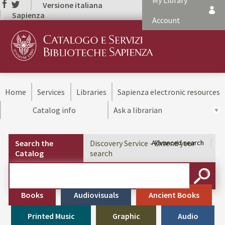
My Library
Versione italiana
Sapienza
Account
Home
Services
Libraries
Sapienza electronic resources
Catalog info
Ask a librarian
Search the
Discovery Service - Extend your
Advanced search
Catalog
search
Cerca su "Search the Catalog"
SEARC
Books
Audiovisuals
Ancient Books
Printed Music
Graphic
Audio