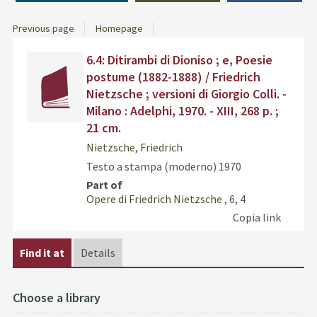
Previous page
Homepage
Dettaglio
cover
Find
6.4: Ditirambi di Dioniso ; e, Poesie
del
the
postume (1882-1888) / Friedrich
documento
docu
Nietzsche ; versioni di Giorgio Colli. -
in
Milano : Adelphi, 1970. - XIII, 268 p. ;
othe
21 cm.
resou
Nietzsche, Friedrich
Testo a stampa (moderno)
1970
Part of
Opere di Friedrich Nietzsche
, 6, 4
Copia link
Find it at
Details
Choose a library