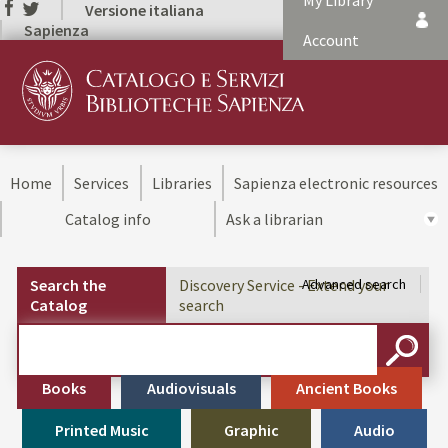
My Library
Versione italiana
Sapienza
Account
Home
Services
Libraries
Sapienza electronic resources
Catalog info
Ask a librarian
Search the
Discovery Service - Extend your
Advanced search
Catalog
search
Cerca su "Search the Catalog"
SEARC
Books
Audiovisuals
Ancient Books
Printed Music
Graphic
Audio