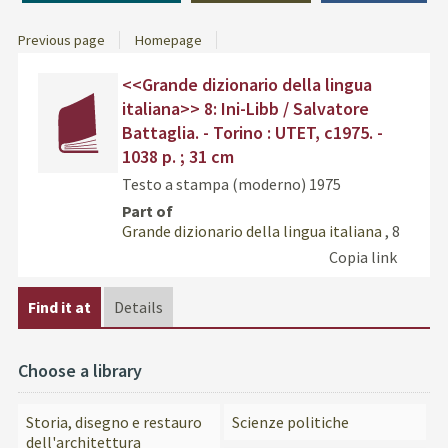
Previous page
Homepage
Dettaglio
cover
Find
<<Grande dizionario della lingua
del
the
italiana>> 8: Ini-Libb / Salvatore
documento
docu
Battaglia. - Torino : UTET, c1975. -
in
1038 p. ; 31 cm
othe
resou
Testo a stampa (moderno)
1975
Part of
Grande dizionario della lingua italiana
, 8
Copia link
Find it at
Details
Choose a library
Storia, disegno e restauro
Scienze politiche
dell'architettura