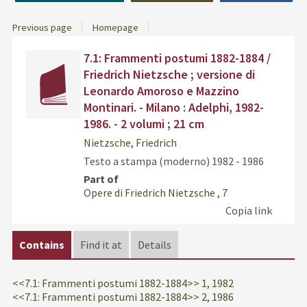
Previous page
Homepage
Dettaglio
cover
Find
7.1: Frammenti postumi 1882-1884 /
del
the
Friedrich Nietzsche ; versione di
documento
docu
Leonardo Amoroso e Mazzino
in
Montinari. - Milano : Adelphi, 1982-
othe
1986. - 2 volumi ; 21 cm
resou
Nietzsche, Friedrich
Testo a stampa (moderno)
1982 - 1986
Part of
Opere di Friedrich Nietzsche
, 7
Copia link
Contains
Find it at
Details
<<7.1: Frammenti postumi 1882-1884>> 1, 1982
<<7.1: Frammenti postumi 1882-1884>> 2, 1986