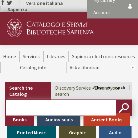
My Library
Versione italiana
Sapienza
Account
Home
Services
Libraries
Sapienza electronic resources
Catalog info
Ask a librarian
Search the
Discovery Service - Extend your
Advanced search
Catalog
search
Cerca su "Search the Catalog"
SEARC
Books
Audiovisuals
Ancient Books
Printed Music
Graphic
Audio