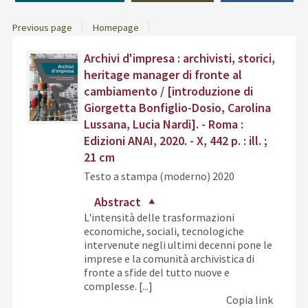
Previous page
Homepage
Dettaglio
Find
Archivi d'impresa : archivisti, storici,
del
the
heritage manager di fronte al
documento
docu
cambiamento / [introduzione di
in
Giorgetta Bonfiglio-Dosio, Carolina
othe
Lussana, Lucia Nardi]. - Roma :
resou
Edizioni ANAI, 2020. - X, 442 p. : ill. ;
21 cm
Testo a stampa (moderno)
2020
Abstract
L'intensità delle trasformazioni
economiche, sociali, tecnologiche
intervenute negli ultimi decenni pone le
imprese e la comunità archivistica di
fronte a sfide del tutto nuove e
complesse.
[...]
Copia link