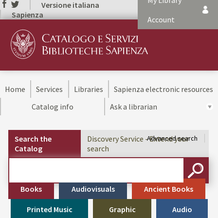
My Library
Versione italiana
Sapienza
Account
Home
Services
Libraries
Sapienza electronic resources
Catalog info
Ask a librarian
Search the
Discovery Service - Extend your
Advanced search
Catalog
search
Cerca su "Search the Catalog"
SEARC
Books
Audiovisuals
Ancient Books
Printed Music
Graphic
Audio