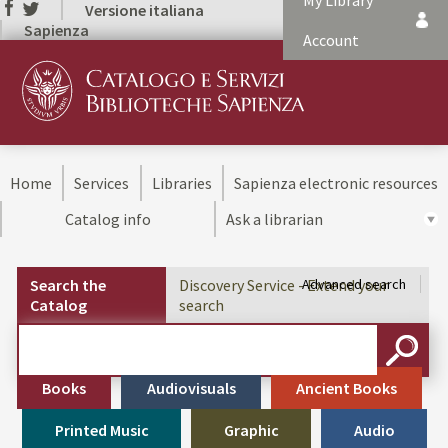
My Library
Versione italiana
Sapienza
Account
Home
Services
Libraries
Sapienza electronic resources
Catalog info
Ask a librarian
Search the
Discovery Service - Extend your
Advanced search
Catalog
search
Cerca su "Search the Catalog"
SEARC
Books
Audiovisuals
Ancient Books
Printed Music
Graphic
Audio