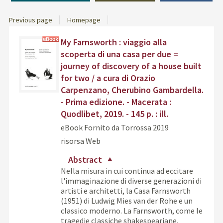
Previous page
Homepage
Dettaglio
Find
My Farnsworth : viaggio alla
del
the
scoperta di una casa per due =
documento
docu
journey of discovery of a house built
in
for two / a cura di Orazio
othe
Carpenzano, Cherubino Gambardella.
resou
- Prima edizione. - Macerata :
Quodlibet, 2019. - 145 p. : ill.
eBook
Fornito da Torrossa
2019
risorsa Web
Abstract
Nella misura in cui continua ad eccitare
l'immaginazione di diverse generazioni di
artisti e architetti, la Casa Farnsworth
(1951) di Ludwig Mies van der Rohe e un
classico moderno. La Farnsworth, come le
tragedie classiche shakespeariane,