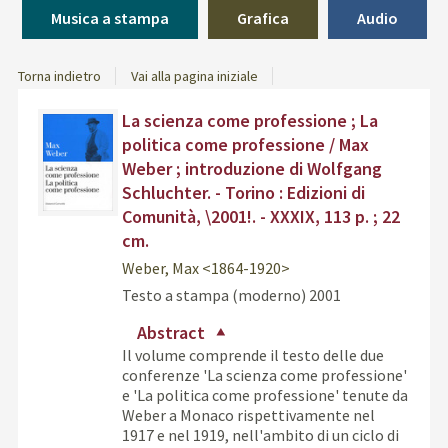
Musica a stampa
Grafica
Audio
Torna indietro
Vai alla pagina iniziale
Dettaglio
Trov
La scienza come professione ; La
del
il
politica come professione / Max
documento
docu
Weber ; introduzione di Wolfgang
in
Schluchter. - Torino : Edizioni di
altre
Comunità, \2001!. - XXXIX, 113 p. ; 22
risor
cm.
Weber, Max <1864-1920>
Testo a stampa (moderno)
2001
Abstract
Il volume comprende il testo delle due
conferenze 'La scienza come professione'
e 'La politica come professione' tenute da
Weber a Monaco rispettivamente nel
1917 e nel 1919, nell'ambito di un ciclo di