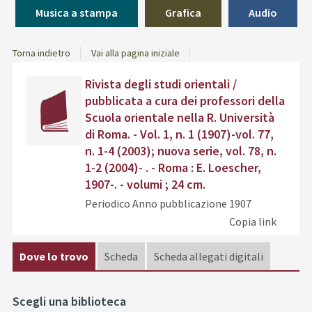
Musica a stampa
Grafica
Audio
Torna indietro
Vai alla pagina iniziale
Dettaglio
copertina
Trov
Rivista degli studi orientali /
del
il
pubblicata a cura dei professori della
documento
docu
Scuola orientale nella R. Università
in
di Roma. - Vol. 1, n. 1 (1907)-vol. 77,
altre
n. 1-4 (2003); nuova serie, vol. 78, n.
risor
1-2 (2004)- . - Roma : E. Loescher,
1907-. - volumi ; 24 cm.
Periodico
Anno pubblicazione 1907
Copia link
Dove lo trovo
Scheda
Scheda allegati digitali
Scegli una biblioteca