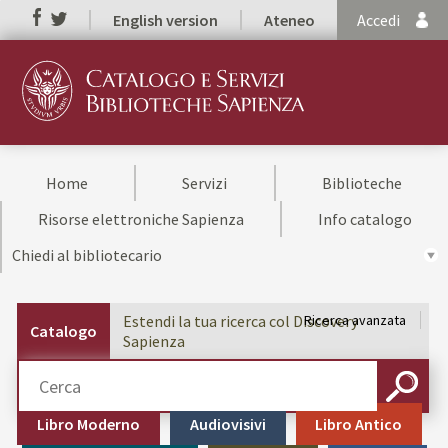
English version
Ateneo
Accedi
Home
Servizi
Biblioteche
Risorse elettroniche Sapienza
Info catalogo
Chiedi al bibliotecario
Estendi la tua ricerca col Discovery
Ricerca avanzata
Catalogo
Sapienza
Cerca su "Catalogo"
CERCA
Libro Moderno
Audiovisivi
Libro Antico