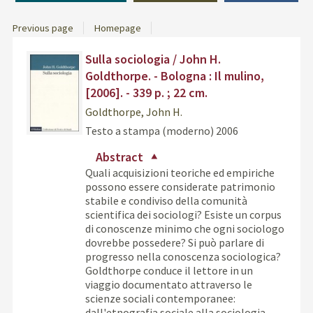
Previous page
Homepage
Dettaglio
Find
Sulla sociologia / John H.
del
the
Goldthorpe. - Bologna : Il mulino,
documento
docu
[2006]. - 339 p. ; 22 cm.
in
Goldthorpe, John H.
othe
resou
Testo a stampa (moderno)
2006
Abstract
Quali acquisizioni teoriche ed empiriche
possono essere considerate patrimonio
stabile e condiviso della comunità
scientifica dei sociologi? Esiste un corpus
di conoscenze minimo che ogni sociologo
dovrebbe possedere? Si può parlare di
progresso nella conoscenza sociologica?
Goldthorpe conduce il lettore in un
viaggio documentato attraverso le
scienze sociali contemporanee:
dall'etnografia sociale alla sociologia