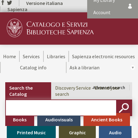
My Library
Versione italiana
Sapienza
Account
Home
Services
Libraries
Sapienza electronic resources
Catalog info
Ask a librarian
Search the
Discovery Service - Extend your
Advanced search
Catalog
search
Cerca su "Search the Catalog"
SEARC
Books
Audiovisuals
Ancient Books
Printed Music
Graphic
Audio