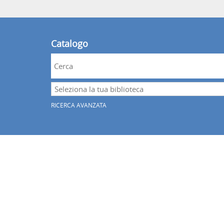
Catalogo
Cerca su "Catalogo"
Seleziona
la
RICERCA AVANZATA
tua
biblioteca