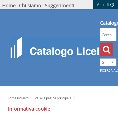
Accedi
Home
Chi siamo
Suggerimenti
Catalog
Cerca su 
CERC
Seleziona
la
RICERCA A
tua
biblioteca
Torna indietro
vai alla pagina principale
Informativa cookie