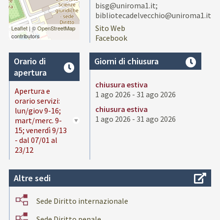
bisg@uniroma1.it;
bibliotecadelvecchio@uniroma1.it
Sito Web
Leaflet
| ©
OpenStreetMap
contributors
Facebook
Orario di
Giorni di chiusura
apertura
chiusura estiva
Apertura e
1 ago 2026 - 31 ago 2026
orario servizi:
chiusura estiva
lun/giov 9-16;
1 ago 2026 - 31 ago 2026
mart/merc. 9-
15; venerdì 9/13
- dal 07/01 al
23/12
Altre sedi
Sede Diritto internazionale
Sede Diritto penale