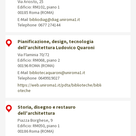
Via Ariosto, 25
Edificio: RM102, piano 1
00185 Roma (ROMA)
E-Mail
bibliodiag@diag.uniroma1.it
Telephone
0677 274144
Pianificazione, design, tecnologia
dell'architettura Ludovico Quaroni
Via Flaminia 70/72
Edificio: RM068, piano 2
00196 ROMA (ROMA)
E-Mail
bibliotecaquaroni@uniroma1.it
Telephone
0649919027
https://web.uniroma1.it/pdta/biblioteche/bibli
oteche
Storia, disegno e restauro
dell'architettura
Piazza Borghese, 9
Edificio: RM050, piano 1
00186 Roma (ROMA)