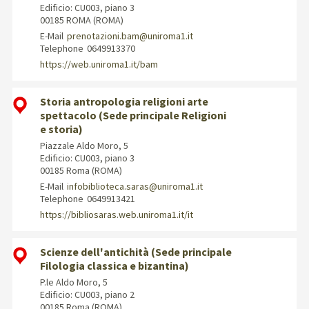
Edificio: CU003, piano 3
00185 ROMA (ROMA)
E-Mail
prenotazioni.bam@uniroma1.it
Telephone
0649913370
https://web.uniroma1.it/bam
Storia antropologia religioni arte
spettacolo (Sede principale Religioni
e storia)
Piazzale Aldo Moro, 5
Edificio: CU003, piano 3
00185 Roma (ROMA)
E-Mail
infobiblioteca.saras@uniroma1.it
Telephone
0649913421
https://bibliosaras.web.uniroma1.it/it
Scienze dell'antichità (Sede principale
Filologia classica e bizantina)
P.le Aldo Moro, 5
Edificio: CU003, piano 2
00185 Roma (ROMA)