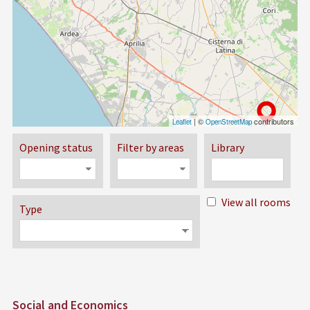
| ©
contributors
Leaflet
OpenStreetMap
Opening status
Filter by areas
Library
View all rooms
Type
Social and Economics