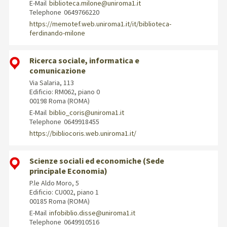
E-Mail
biblioteca.milone@uniroma1.it
Telephone
0649766220
https://memotef.web.uniroma1.it/it/biblioteca-
ferdinando-milone
Ricerca sociale, informatica e
comunicazione
Via Salaria, 113
Edificio: RM062, piano 0
00198 Roma (ROMA)
E-Mail
biblio_coris@uniroma1.it
Telephone
0649918455
https://bibliocoris.web.uniroma1.it/
Scienze sociali ed economiche (Sede
principale Economia)
P.le Aldo Moro, 5
Edificio: CU002, piano 1
00185 Roma (ROMA)
E-Mail
infobiblio.disse@uniroma1.it
Telephone
0649910516