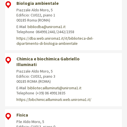
Biologia ambientale
Piazzale Aldo Moro, 5
Edificio: CU022, piano 1
00185 Roma (ROMA)
E-Mail
bibliodba@uniroma1.it
Telephone
0649912441/2442/2358
https://dba.web.uniroma1.it/it/biblioteca-del-
dipartimento-di-biologia-ambientale
Chimica e biochimica Gabriello
Illuminati
Piazzale Aldo Moro, 5
Edificio: CU032, piano 3
00185 ROMA (ROMA)
E-Mail
bibliotecailluminati@uniroma1.it
Telephone
(+39) 06 49913835
https://bibchimicailluminati.web.uniroma1.it/
Fisica
P.le Aldo Moro, 5
Edificio: CU013, piano 0