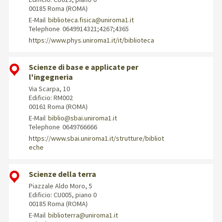
00185 Roma (ROMA)
E-Mail
biblioteca.fisica@uniroma1.it
Telephone
0649914321;4267;4365
https://www.phys.uniroma1.it/it/biblioteca
Scienze di base e applicate per
l'ingegneria
Via Scarpa, 10
Edificio: RM002
00161 Roma (ROMA)
E-Mail
biblio@sbai.uniroma1.it
Telephone
0649766666
https://www.sbai.uniroma1.it/strutture/bibliot
eche
Scienze della terra
Piazzale Aldo Moro, 5
Edificio: CU005, piano 0
00185 Roma (ROMA)
E-Mail
biblioterra@uniroma1.it