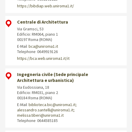
https://bibdiap.web.uniroma1.it/
Centrale di Architettura
Via Gramsci, 53
Edificio: RM064, piano 1
00197 Roma (ROMA)
E-Mail
bca@uniroma1.it
Telephone
0649919126
https://bca.web.uniroma1.it/it
Ingegneria civile (Sede principale
Architettura e urbanistica)
Via Eudossiana, 18
Edificio: RM031, piano 2
00184 Roma (ROMA)
E-Mail
biblioteca.bic@uniroma1.it;
alessandro.santelli@uniroma1.it;
melissa.tiberi@uniroma1.it
Telephone
0644585185