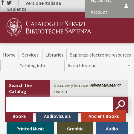
My Library
Versione italiana
Sapienza
Account
Home
Services
Libraries
Sapienza electronic resources
Catalog info
Ask a librarian
Search the
Discovery Service - Extend your
Advanced search
Catalog
search
Cerca su "Search the Catalog"
SEARC
Books
Audiovisuals
Ancient Books
Printed Music
Graphic
Audio