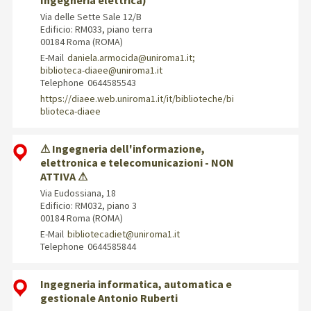
Ingegneria elettrica)
Via delle Sette Sale 12/B
Edificio: RM033, piano terra
00184 Roma (ROMA)
E-Mail
daniela.armocida@uniroma1.it;
biblioteca-diaee@uniroma1.it
Telephone
0644585543
https://diaee.web.uniroma1.it/it/biblioteche/bi
blioteca-diaee
⚠ Ingegneria dell'informazione,
elettronica e telecomunicazioni - NON
ATTIVA ⚠
Via Eudossiana, 18
Edificio: RM032, piano 3
00184 Roma (ROMA)
E-Mail
bibliotecadiet@uniroma1.it
Telephone
0644585844
Ingegneria informatica, automatica e
gestionale Antonio Ruberti