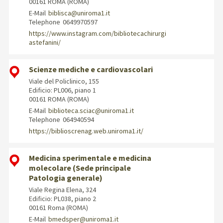
00161 ROMA (ROMA)
E-Mail
biblisca@uniroma1.it
Telephone
0649970597
https://www.instagram.com/bibliotecachirurgi
astefanini/
Scienze mediche e cardiovascolari
Viale del Policlinico, 155
Edificio: PL006, piano 1
00161 ROMA (ROMA)
E-Mail
biblioteca.sciac@uniroma1.it
Telephone
064940594
https://biblioscrenag.web.uniroma1.it/
Medicina sperimentale e medicina
molecolare (Sede principale
Patologia generale)
Viale Regina Elena, 324
Edificio: PL038, piano 2
00161 Roma (ROMA)
E-Mail
bmedsper@uniroma1.it